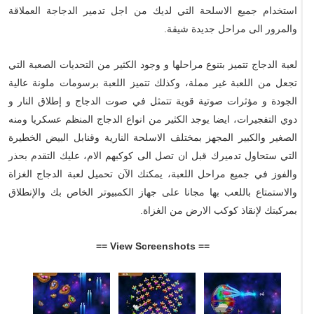
استخدام جميع الاسلحة التي لديك من اجل تدمير الدجاجة العملاقة
والمرور الى مراحل جديدة شيقة.
لعبة الدجاج تتميز بتنوع مراحلها و وجود الكثير من التحديات الصعبة التي
تجعل من اللعبة غير مملة، وكذلك تتميز اللعبة برسومات ملونة عالية
الجودة و مؤثرات صوتية قوية تتمثل في صوت الدجاج و إطلاق النار و
دوي التفجيرات، ايضا يوجد الكثير من انواع الدجاج المنظم عسكريا ومنه
الصغير والكبير المجهز بمختلف الاسلحة النارية وقنابل البيض الخطيرة
التي ستحاول تدميرك قبل ان تصل الى كوكبهم الام، عليك التقدم بحذر
والفوز في جميع مراحل اللعبة، يمكنك الآن تحميل لعبة الدجاج الغزاة
والاستمتاع باللعب بها مجانا على جهاز الكمبيوتر الخاص بك والإنطلاق
بمركبتك لإنقاذ كوكب الارض من الغزاة.
== View Screenshots ==