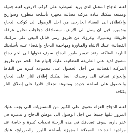
لعبة الدجاج المحتل الذي يريد السيطرة على كوكب الارض، لعبة جميلة
وممتعة يمكنك قيادة مركبة فضائية مجهزة بأسلحة متطورة وصواريخ
والانطلاق الى الفضاء الخارجي من اجل الوصول الى كوكب الدجاج
وتدميره قبل ان يصل الى الارض، ستصادفك دجاجات تحاول عرقلة
طريقك وتدميرك وغزوك عن طريق رمي قنابل البيض على مركبتك
الفضائية، عليك الانتباه والمناورة ومهاجمة الدجاج والقضاء عليه بأسلحتك
النارية الفتاكة، وعند تدمير طيور الدجاج سوف تحولها الى لحم دجاج
مشوي لذيذ على الطريقة الفضائية، عليك إلتهام هذا اللحم عن طريق
المركبة الفضائية من أجل الحصول على مجموعة كبيرة من النقاط
والجوائر تضاف الى رصيدك، ايضا يمكنك إطلاق النار على الدجاج
والحصول على اسلحة جديدة ومتنوعة تجعلك قادرا على إطلاق النار
بكثافة.
لعبة الدجاج الغزاة تحتوي على الكثير من المستويات التي يجب عليك
المرور عليها جميعا من اجل الوصول الى موطن الدجاج و تدميره في
عقر داره، سوف تصادفك في هذه الرحلة تحديات كبيرة و خاصة عند
مواجهة الدجاجة العملاقة المجهزة بأسلحة الليرز والصورايخ، عليك