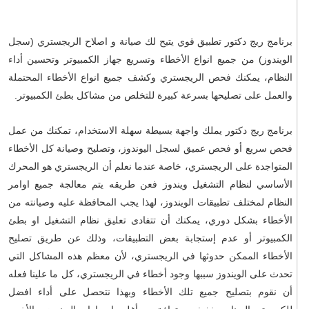
برنامج ريج دكتور تطبيق قوي يتيح لك صيانة و اصلاح الريجستري (سجل
الويندوز) من جميع انواع الأخطاء وتسريع جهاز الكمبيوتر وتحسين أداء
النظام، يمكنك فحص الريجستري وكشف جميع انواع الأخطاء المحتملة
والعمل على تصليحها بسرعة كبيرة للتخلص من مشاكل بطئ الكمبيوتر.
برنامج ريج دكتور يملك واجهة بسيطة سهلة الاستخدام، تمكنك من عمل
فحص سريع أو فحص عميق لسجل اليوندوز، وتصليح وصيانة كل الأخطاء
المتواجدة على الريجستري، خاصة عندما نعلم أن الريجستري هو المحرك
الأساسي لنظام التشغيل ويندوز فعن طريقه يتم معالجة جميع اوامر
النظام لمختلف تطبيقات الويندوز، لهذا يجب المحافظة عليه وصيانته من
الأخطاء بشكل دوري، يمكنك أن تتفادى تعليق نظام التشغيل او بطئ
الكمبيوتر أو عدم إستجابة بعض التطبيقات، وذلك عن طريق تصليح
الأخطاء الممكن حدوثها في الريجستري، لأن معظم هذه المشاكل التي
تحدث على الويندوز سببها وجود أخطاء في الريجستري، كل ما علينا فعله
أن نقوم بتصليح جميع تلك الأخطاء وبهذا نتحصل على أداء افضل