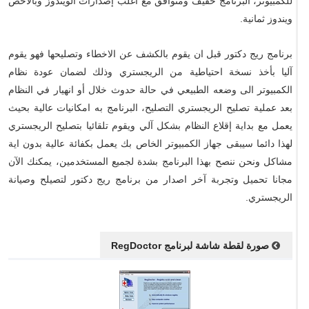
للكمبيوتر، البرنامج خفيف ومتوافق مع أغلب إصدارات الويندوز وبالأخص
ويندوز ثمانية.
برنامج ريج دكتور قبل ان يقوم بالكشف عن الاخطاء وتصليحها فهو يقوم
آليا بأخذ نسخة احتياطية من الريجستري وذلك لضمان عودة نظام
الكمبيوتر الى وضعه الطبيعي في حالة حدوث خلال أو انهيار في النظام
بعد عملية تصليح الريجستري التصليح، البرنامج به امكانيات عالية بحيث
يعمل مع بداية إقلاع النظام بشكل آلي ويقوم تلقائيا بتصليح الريجستري
لهذا دائما سيبقى جهاز الكمبيوتر الخاص بك يعمل بكفائة عالية بدون اية
مشاكل ونحن ننصح بهذا البرنامج بشدة لجميع المستخدمين، يمكنك الآن
مجانا تحميل وتجربة آخر اصدار من برنامج ريج دكتور لتصيلح وصيانة
الريجستري.
صورة لقطة شاشة لبرنامج RegDoctor