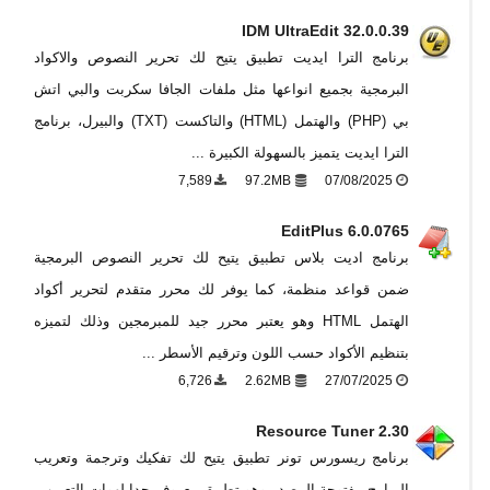
IDM UltraEdit 32.0.0.39
برنامج الترا ايديت تطبيق يتيح لك تحرير النصوص والاكواد
البرمجية بجميع انواعها مثل ملفات الجافا سكربت والبي اتش
بي (PHP) والهتمل (HTML) والتاكست (TXT) والبيرل، برنامج
الترا ايديت يتميز بالسهولة الكبيرة ...
7,589
97.2MB
07/08/2025
EditPlus 6.0.0765
برنامج اديت بلاس تطبيق يتيح لك تحرير النصوص البرمجية
ضمن قواعد منظمة، كما يوفر لك محرر متقدم لتحرير أكواد
الهتمل HTML وهو يعتبر محرر جيد للمبرمجين وذلك لتميزه
بتنظيم الأكواد حسب اللون وترقيم الأسطر ...
6,726
2.62MB
27/07/2025
Resource Tuner 2.30
برنامج ريسورس تونر تطبيق يتيح لك تفكيك وترجمة وتعريب
البرامج مفتوحة المصدر وهو تطبيق معروف جدا لهوات التعريب،