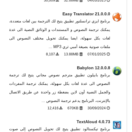
30,009
32.68MB
04/03/2025
Easy Translator 21.0.0.0
برنامج ايزي ترانسلتور تطبيق يتيح لك الترجمة بين لغات متعددة،
يمكنك ترجمة النصوص و المستندات و الوثائق النصية الى عدة
لغات بكل سهولة، ايضا يمكنك تحويل مختلف النصوص الى
ملفات صوتية بصيغة أمبي ثري MP3 ...
8,107
13.88MB
07/01/2025
Babylon 12.0.0.8
برنامج بابيلون تطبيق مترجم نصوص مجاني يتيح لك ترجمة
النصوص الى عدة لغات بكل سهولة، يمكنك ترجمة المفردات
والجمل النصية أون لاين بضغطة زر واحدة عن طريق الاتصال
بالإنترنت، البرنامج يدعم ترجمة النصوص ...
12,416
670KB
30/09/2024
TextAloud 4.0.73
برنامج تيكستالود تطبيق يتيح لك تحويل النصوص إلى صوت