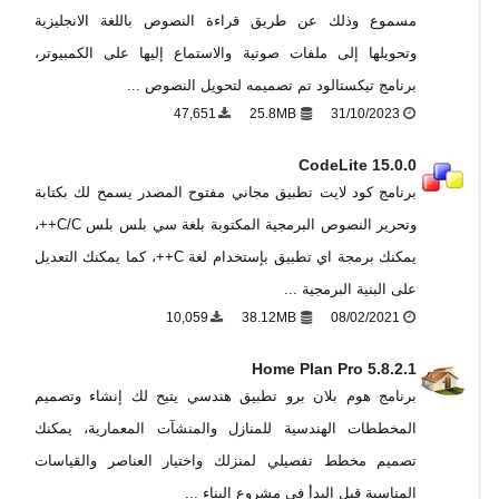
مسموع وذلك عن طريق قراءة النصوص باللغة الانجليزية
وتحويلها إلى ملفات صوتية والاستماع إليها على الكمبيوتر،
برنامج تيكستالود تم تصميمه لتحويل النصوص ...
47,651
25.8MB
31/10/2023
CodeLite 15.0.0
برنامج كود لايت تطبيق مجاني مفتوح المصدر يسمح لك بكتابة
وتحرير النصوص البرمجية المكتوبة بلغة سي بلس بلس C/C++،
يمكنك برمجة اي تطبيق بإستخدام لغة C++، كما يمكنك التعديل
على البنية البرمجية ...
10,059
38.12MB
08/02/2021
Home Plan Pro 5.8.2.1
برنامج هوم بلان برو تطبيق هندسي يتيح لك إنشاء وتصميم
المخططات الهندسية للمنازل والمنشآت المعمارية، يمكنك
تصميم مخطط تفصيلي لمنزلك واختيار العناصر والقياسات
المناسبة قبل البدأ في مشروع البناء ...