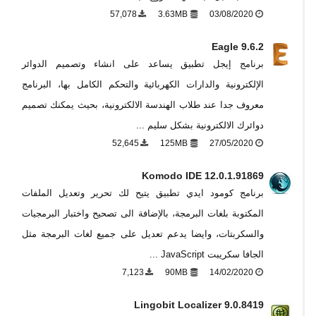
57,078
3.63MB
03/08/2020
Eagle 9.6.2
برنامج إيجل تطبيق يساعد على انشاء وتصميم الدوائر
الإلكترونية والدارات الكهربائية والتحكم الكامل بها، البرنامج
معروف جدا عند طلاب الهندسة الالكترونية، بحيث يمكنك تصميم
دوائرك الالكترونية بشكل سليم ...
52,645
125MB
27/05/2020
Komodo IDE 12.0.1.91869
برنامج كومود ايدي تطبيق يتيح لك تحرير وتعديل الملفات
المكتوبة بلغات البرمجة، بالإضافة الى تصحيح واختبار البرمجيات
والسكربتات، وايضا يدعم تعديل على جميع لغات البرمجة مثل
الجافا سكريبت JavaScript ...
7,123
90MB
14/02/2020
Lingobit Localizer 9.0.8419