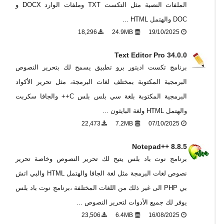
الملفات النصية مثل التكست TXT وملفات الوارد DOCX و
DOC والهتمل HTML ...
18,296
24.9MB
19/10/2025
Text Editor Pro 34.0.0
برنامج تكست اديتور برو تطبيق يسمح لك بتحرير النصوص
البرمجية المكتوبة بمختلف لغات البرمجة، مثل تحرير الأكواد
البرمجية المكتوبة بلغة سي بلس بلس C++ والجافا سكربت
والهتمل HTML ولغة البايثون ...
22,473
7.2MB
07/10/2025
Notepad++ 8.8.5
برنامج نوت باد بلس يتيح لك تحرير النصوص وخاصة تحرير
نصوص لغات البرمجة مثل لغة الجافا والهتمل HTML والبي اتش
بي PHP الى غير ذلك من اللغات المختلفة ،برنامج نوت باد بلس
يوفر لك جميع الأدوات لتحرير النصوص ...
23,506
6.4MB
16/08/2025