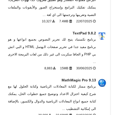
يمكنك تفكيك البرامج وإستخراج الصور والأيقونات والملفات
النصية وتعريبها وترجمتها الى اي لغة ...
10,327
7.4MB
22/07/2025
TextPad 9.8.2
برنامج تكستباد يتيح لك تحرير النصوص بجميع انواعها و هو
برنامج مفيد جدا في تحرير صفحات الـهتمل HTML و البي اتش
بي PHP و الجافا سكربت الى غير ذلك من لغات البرمجة الاخرى
...
8,883
15MB
30/06/2025
MathMagic Pro 9.13
برنامج ممتاز لكتابة المعادلات الرياضية وكتابة الحلول لها مع
شرح كيفية اختزال الاعداد وتوضيح جميع خطوات الحل، يمكنك
كتابة جميع انواع المعادلات الرياضية والدوال والكسور، بالإضافة
الى إمكانية التشطيب ...