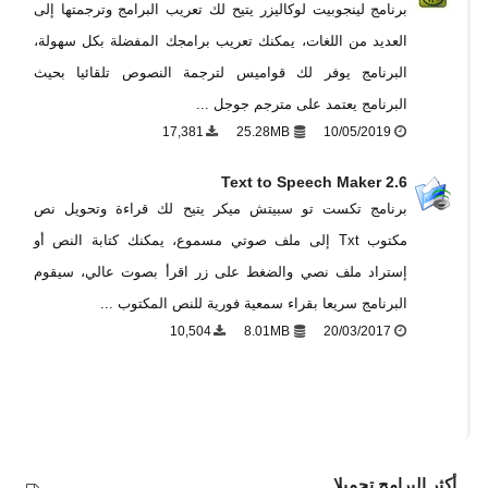
برنامج لينجوبيت لوكاليزر يتيح لك تعريب البرامج وترجمتها إلى
العديد من اللغات، يمكنك تعريب برامجك المفضلة بكل سهولة،
البرنامج يوفر لك قواميس لترجمة النصوص تلقائيا بحيث
البرنامج يعتمد على مترجم جوجل ...
17,381
25.28MB
10/05/2019
Text to Speech Maker 2.6
برنامج تكست تو سبيتش ميكر يتيح لك قراءة وتحويل نص
مكتوب Txt إلى ملف صوتي مسموع، يمكنك كتابة النص أو
إستراد ملف نصي والضغط على زر اقرأ بصوت عالي، سيقوم
البرنامج سريعا بقراء سمعية فورية للنص المكتوب ...
10,504
8.01MB
20/03/2017
أكثر البرامج تحميلا