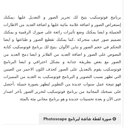
برنامج فوتوسكيب يتيح لك تحرير الصور و التعديل عليها ،يمكنك
إستعراض الصور و اضافة علامة مائية عليها و اضافة العديد من الاطارات
الجميلة و ايضا يمكنك وضع تأثيرات رائعة على صورك الرقمية و يمكنك
تصميم صور جيف متحركة ،كما يمكنك تقطيع الصور و طباعتها و ايضا
التحكم في حجم الصور و تباين الألوان ،يتيح لك برنامج فوتوسكيب كتابة
النصوص على الصور و اضافة العديد من الفلاتر و ايضا دمج العديد من
الصور مع بعض بطريقة جذابة و بشكل احترافي و ايضا البرنامج
فوتوسكيب يقوم بالتعديل على الصور كحذف اللون الاحمر من العينين
التي تظهر بسبب التصوير و البرنامج فوتوسكيب به العديد من المميزات
فهو نتيجة عمل سنوات عديدة من التطوير ليظهر بصورة جميلة ،أحصل
على نسختك المجانية من برنامج فوتوسكيب لتحرير الصور بآخر اصدار
حتى الآن و بعدة تحسينات جديدة و هو برنامج مجاني مئة بالمئة.
صورة لقطة شاشة لبرنامج Photoscape