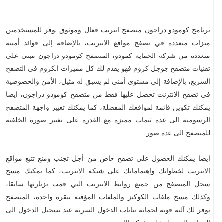
برنامج كومودو دراجون متصفح انترنت فعال وموثوق يوفر للمستخدمين
ميزات متعددة في تصفح مواقع الانترنت، بالإضافة إلى فوائد أمنية
متعددة من شركة الحماية كمودو، المتصفح كومودو دراجون مبني على
تقنيات متصفح جوجل كروم فهو يقدم لك كل مميزات الكروم في التصفح
السريع، بالإضافة إلى مستوى أمني لم يسبق له مثيل، الأمن والخصوصية
في تصفح الانترنت تحصل عليها فقط من متصفح كومودو دراجون، ايضا
يمكنك تكوين قائمة لمواقعك المفضلة، كما يمكنك تغيير واجهة المتصفح
الرسومية الى عدة ثيمات مميزة مع القدرة على تغيير صورة الخلفية
للمتصفح الى عدة صور.
ايضا يمكنك الحصول على تصفح خاص من أجل تجنب ومنع تتبع مواقع
الانترنت لخطواتك وإهتماماتك على شبكة الانترنت، كما يمكنك مسح
سجل المتصفح من جميع روابط الانترنت التي قمت بزيارتها سابقا،
وكذلك مسح ملفات الكوكيز والملفات المؤقتة بنقرة واحدة، المتصفح
يوفر لك آلية قوية لحماية بيانات الدخول السرية عند تسجيل الدخول الى