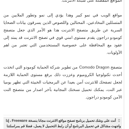
المواقع المفضلة على شبكة الانترنت.
مواقع الويب في نمو كبير وهذا يؤدي إلى نمو وتطور الملايين من
المتسللين المخادعين، المحتالين واللصوص الذين يسرقون بيانات الضحايا
السرية عن طريق متصفح الانترنت هذا هو الأمر الذي جعل متصفح
كومودو دراجون يقدم مستوى امني قوي في تصفح الانترنت قد يمتد إلى
عقود مع المحافظة على خصوصية المستخدمين التي تعتبر من اهم
الأولويات.
متصفح Comodo Dragon من تطوير شركة الحماية كومودو التي اتخذت
أحدث تكنولوجيا الكروميوم وعززت ذلك برفع مستوى الحماية اللازمة
لجعل تصفحك للانترنت آمن بعيدا عن البرمجيات الخبيثة التي تظهر يوميا
عبر النت، يمكنك تحميل نسختك المجانية بآخر اصدار من متصفح النت
الآمن كومودو دراجون.
أنت على وشك تحميل برنامج تصفح مواقع الانترنت مجانا بنسخة Freeware ، إذا
واجهت مشاكل في تحميل البرنامج أو أن رابط التحميل لا يعمل، فضلا قم بمراسلتنا