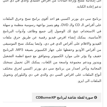
الى إمكانية مسح وإزالة البيانات من اقراص السيدي والدي في دي التي
تدعم إعادة الكتابة.
برنامج سي دي بورنر اكسبي هو احد أقوى برامج نسخ وحرق الملفات
على أقراص الـ CD والـ DVD، وهو يتميز بواجهة رسومية منظمة و سهلة
في الاستخدام، تتيح لك الوصول إلى جميع وظائف وأدوات البرنامج
الأساسية، يمكنك إنشاء اقرص فيديو رقمية عن طريق حرق ملفات
الفيديو والافلام على أقراص الدي في دي، وايضا يمكنك نسخ الموسيقى
من أقراص الأوديو وحفظها على جهاز الكمبيوتر بصيغة MP3، البرنامج
خفيف ولا يؤثر على موارد الكمبيوتر ومتوافق مع جميع انظمة التشغيل
ويندوز ويدعم مجموعة واسعة من اللغات، يمكنك الآن تحميل نسختك
المجانية وبآخر اصدار من برنامج سي دي بورنر اكسبي لحرق مختلف
أنواع الملفات على اقراص السي دي والدي في دي والبلوراي وتحويل
الملفات الى ايزو.
صورة لقطة شاشة لبرنامج CDBurnerXP