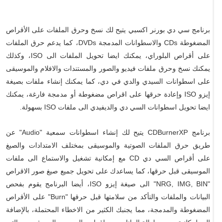
برنامج سي دي بورنر اكسبي يتيح لك نسخ وحرق الملفات على الأقراص
المضغوطة CDs والاسطوانات المدمجة DVDs، كما يدعم حرق الملفات
على أقراص البلوراي، يمكنك ايضا تحويل الملفات الى ISO، وكذلك
يمكنك نسخ وحرق ملفات فيديو والصور والمستندات والافلام والموسيقى
على اسطوانات السيدي والدي في دي، كما يمكنك إنشاء ملفات بصيغة
إيزو ISO وإعادة حرقها على اقراص مضغوطة أو مدمجة فارغة، يمكنك
ايضا تحويل اسطوانات السي دي والديفيدي الى ملفات ISO بسهولة.
برنامج CDBurnerXP يتيح لك إنشاء اسطوانات سمعية "Audio" عن
طريق حرق الملفات الصوتية والموسيقى بمختلف الامتدادات والصيغ
على أقراص السي دي CD مع إمكانية تشغيل والاستماع الى ملفات
الموسيقى قبل حرقها، كما يساعدك على تحويل جميع صيغ صور الاقراص
"NRG, IMG, BIN" الى صيغة إيزو ISO، أيضا البرنامج يقوم بفحص
البيانات والملفات والتأكد من سلامتها قبل حرقها "Burn" على الأقراص
المضغوطة والمدمجة، مما يجنبك الكثير من الاخطاء المحتملة، بالإضافة