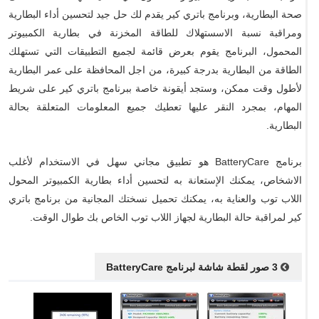
صحة البطارية، وبرنامج باتري كير يقدم لك حل جيد لتحسين أداء البطارية
ومراقبة نسبة الاسستهلاك للطاقة المخزنة في بطارية الكمبيوتر
المحمول، البرنامج يقوم بعرض قائمة لجميع التطبيقات التي تستهلك
الطاقة من البطارية بدرجة كبيرة، من اجل المحافظة على عمر البطارية
لأطول وقت ممكن، وستجد أيقونة خاصة ببرنامج باتري كير على شريط
المهام، بمجرد النقر عليها تعطيك جميع المعلومات المتعلقة بحالة
البطارية.
برنامج BatteryCare هو تطبيق مجاني سهل في الاستخدام لأغلب
الاشخاص، يمكنك الإستعانة به لتحسين أداء بطارية الكمبيوتر المحول
اللاب توب والعناية به، يمكنك تحميل نسختك المجانية من برنامج باتري
كير لمراقبة حالة البطارية لجهاز اللاب توب الخاص بك طوال الوقت.
3 صور لقطة شاشة لبرنامج BatteryCare