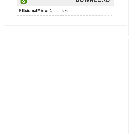
DOWNLOAD
ExternalMirror 1
exe