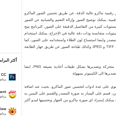
رقمية ماكرو عالية الدقة، عن طريق تحسين الصور الماكرو
قمية، يمكنك توضيح الصور وإزالة التعتيم والضبابية عن الصور
Rend والحصول على مستويات كبيرة من التفاصيل الدقيقة على الصور، البرنامج يتيح
تويات متجانسة وذات دقة عالية في الإخراج، يمكنك استخدام
در وايضا استنساخ لون الطلاء واستخدامه على الصور، كما
يدعم البرنامج حفظ الصور على الكمبيوتر بصيغة TIFF و JPEG وكذلك طباعة الصور عن طريق جهاز الطابعة
أكثر البرام
برنامج هيلكون فوكس يسمح لك بإنشاء رسوم متحركة وتصديرها بشكل طبقات أحادية بصيغة PNG، ايضا
 CC
برنام
اجهة متقدمة تحتوي على عدة ادوات لتحسين صور الماكرو، بحيث عند اضافة
ment
من، قسم على اليسار به صورة المصدر والقسم على اليمين به
برنام
 يمكنك إستراد اي صورة ماكرو من الجهاز وتحسينها لتبدو أكثر
iew
برنام