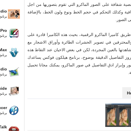
نصية شفافة على الصور الماكرو التي تقوم بتصوريها من اجل
udio
ية وكذلك التحكم في حجم الخط ونوع ولون الخط، بالإضافة
برنام
ى الصور.
 Pro
ريق كاميرا الماكرو الرقمية، بحيث هذه الكاميرا قادرة على
برنام
والمحترفين في تصوير الحشرات الطائرة وأوراق الاشجار مع
شاهدتها بالعين المجردة، لكن في بعض الاحيان عند التقاط هذه
 Max
برنام
روز التفاصيل الدقيقة بوضوح، برنامج هيلكون فوكس يساعدك
إبراز ادق التفاصيل في صور الماكرو، يمكنك مجانا تحميل
udio
برنام
uide
برنام
cer
برنامج
Talk