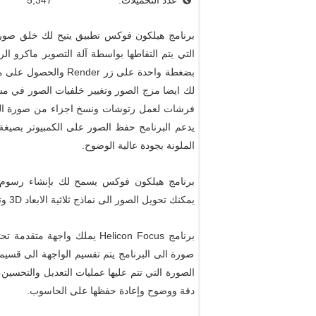
عدد التحميلات:
5,347
برنامج هيلكون فوكس تطبيق يتيح لك خلق صور 
التي يتم التقاطها بواسطة آلة التصوير ماكرو الر
بضغطة واحدة على زر er
لك ايضا مزج الصور وتغيير خلفيات الصور في مس
فرشات لعمل رتوشات ونسخ اجزاء من صورة المص
الملونة بجودة عالية الوضوح.
يمكنك تحويل الصور الى نماذج ثلاثية الابعاد 3D وتصديرها الى الكمبيوتر بسهولة.
برنامج Helicon Focus يملك و
صورة الى البرنامج يتم تقسيم الواجهة الى قسي
الصورة التي تتم عليها عمليات التعديل والتحسين،
دقة ووضوح وإعادة حفظها على الحاسوب.