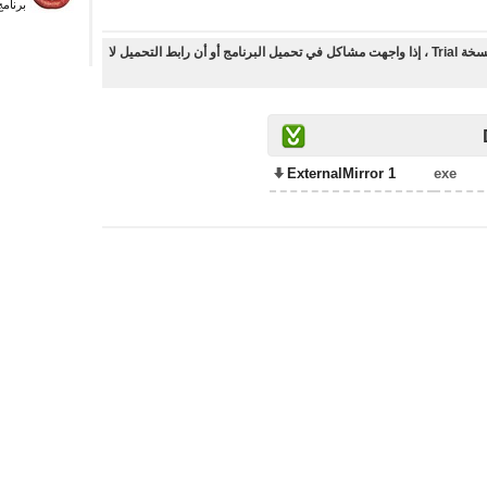
برنام
أنت على وشك تحميل برنامج تحسين صور الماكرو بنسخة Trial ، إذا واجهت مشاكل في تحميل البرنامج أو أن رابط التحميل لا
ExternalMirror 1
exe