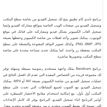
برنامج باندي كام تطبيق يتيح لك تسجيل الفيديو من شاشة سطح المكتب
وتسجيل الفيديو من صفحات الويب الخاصة بمواقع مشاركة الفيديو وايضا
تسجيل العاب الكمبيوتر بشكل فيديو ومشاركته على قناتك في موقع
اليوتيوب، يمكنك تصوير وأخذ لقطات من شاشة الكمبيوتر وحفظها بصيغة
PNG ،BMP ،JPG، وكذلك تصوير النوافذ المفتوحة والنشطة على سطح
المكتب بضغطة زر واحدة، كما يمكنك تحديد مساحة محددة على شاشة
سطح المكتب وتصويرها مباشرة.
برنامج Bandicam يملك واجهة مستخدم رسومية بسيطة وسهلة توفر
لك مجموعة فريدة من الخصائص المفيدة التي تقدم لك افضل النتائج في
عمليات تسجيل الفيديو من شاشة الكمبيوتر بصيغة AVI أو MP4، يمكنك
تسجيل الفيديو مع الصوت لجميع النشاطات التي تحدث على سطح
المكتب أول بأول، مع إمكانية استخدام مفاتيح الاختصار للسيطرة على
أوامر البرنامج اثناء تسجيل الفيديو، البرنامج يوفر لك كامل الإعدادات
التي تسمح لك بضبط الصوت وتحديد ترميز وصيغة الفيديو وتحديد معدل