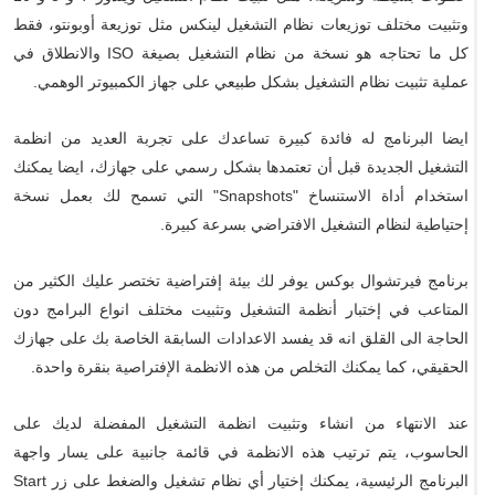
وتثبيت مختلف توزيعات نظام التشغيل لينكس مثل توزيعة أوبونتو، فقط
كل ما تحتاجه هو نسخة من نظام التشغيل بصيغة ISO والانطلاق في
عملية تثبيت نظام التشغيل بشكل طبيعي على جهاز الكمبيوتر الوهمي.
ايضا البرنامج له فائدة كبيرة تساعدك على تجربة العديد من انظمة
التشغيل الجديدة قبل أن تعتمدها بشكل رسمي على جهازك، ايضا يمكنك
استخدام أداة الاستنساخ "Snapshots" التي تسمح لك بعمل نسخة
إحتياطية لنظام التشغيل الافتراضي بسرعة كبيرة.
برنامج فيرتشوال بوكس يوفر لك بيئة إفتراضية تختصر عليك الكثير من
المتاعب في إختبار أنظمة التشغيل وتثبيت مختلف انواع البرامج دون
الحاجة الى القلق انه قد يفسد الاعدادات السابقة الخاصة بك على جهازك
الحقيقي، كما يمكنك التخلص من هذه الانظمة الإفتراصية بنقرة واحدة.
عند الانتهاء من انشاء وتثبيت انظمة التشغيل المفضلة لديك على
الحاسوب، يتم ترتيب هذه الانظمة في قائمة جانبية على يسار واجهة
البرنامج الرئيسية، يمكنك إختيار أي نظام تشغيل والضغط على زر Start