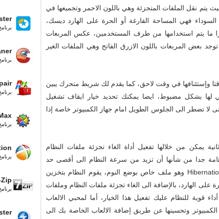
 يتم نقل الملفات المتجزئة وهي باللون الاحمر وتجميعها في
ster
لسوداء فهي المساحة الفارغة أو الحرة على الهارد ديسك،
برنام
ادرا ما يتم استخدامها من طرف المستخدمين، عكس المربعات
توجد بعض المربعات باللون الازرق الفاتح وهي الملفات الغير
aner
برنامج
air
ؤقتا وإستئنافها في وقت لاحق، كما يقدم لك شريط متحرك يبين
برنامج
ي لها بشكل مضبوط، ايضا يمكنك تحديد خيار ايقاف تشغيل
، حتى لا تضطر الى الجلوس الطويل امام جهاز الكمبيوتر خاصة إذا
rMax
برنامج
علامة تبويب ثانية يمكن من خلالها تفعيل أداة الغاء تجزئة ملفات النظام
tion
برنامج
 هامة جدا من شأنها أن تزيد من سرعة النظام الى أقصى حد
ممكن، بحيث يتم الغاء تجزئة ملفات الإسبات Hibernation وهو ملف خاص بوضع النوم، يقوم النظام بتخزين
-Zip
رة على الهارد، بالإضافة الى الغاء تجزئة ملفات النظام وملفات
برنام
داء قوية للنظام عليك تفعيل هذا الخيار، أما لمحبي الالعاب
الكمبيوتر وتحسينها عن طريق إضافة الالعاب الخاصة بك الى
ster