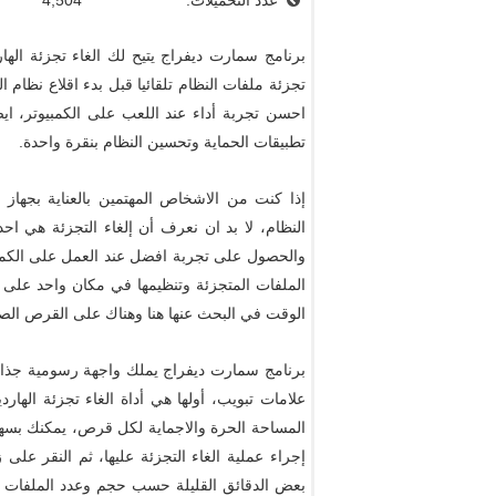
عدد التحميلات:
4,504
برنامج سمارت ديفراج يتيح لك الغاء تجزئة اله
تجزئة ملفات النظام تلقائيا قبل بدء اقلاع نظام 
احسن تجربة أداء عند اللعب على الكمبيوتر، ا
تطبيقات الحماية وتحسين النظام بنقرة واحدة.
إذا كنت من الاشخاص المهتمين بالعناية بجها
النظام، لا بد ان نعرف أن إلغاء التجزئة هي احد
والحصول على تجربة افضل عند العمل على الكمبيو
الملفات المتجزئة وتنظيمها في مكان واحد على 
الوقت في البحث عنها هنا وهناك على القرص الص
برنامج سمارت ديفراج يملك واجهة رسومية جذا
علامات تبويب، أولها هي أداة الغاء تجزئة ا
المساحة الحرة والاجماية لكل قرص، يمكنك بسه
بعض الدقائق القليلة حسب حجم وعدد الملفات ا