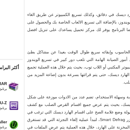
ارد ديسك في دقائق، وكذلك تسريع الكمبيوتر عن طريق الغاء
الويندوز، بالإضافة الى تسريع الالعاب الخاصة بك والحصول على
يضا البرنامج يوفر لك مركز تحميل يساعدك على تنزيل افضل
ز الحاسوب وإبقائه سريع طوال الوقت بعيدا عن مشاكل بطئ
 أمور الصيانة الهامة التي تلعب دور كبير في تسريع الويندوز
تر المكتبي أو اللاب توب، بحيث يتم خلال هذه العملية تجميع
أكثر البرام
الهارد ديسك، حتى يتم قرائتها بسرعة بدون إضاعة المزيد من
لب.
RAR
برنام
بة وسهلة الاستخدام، تضم عدد من الادوات موزعة على شكل
U-Z
لهارديسك، بحيث يتم عرض جميع اقسام القرص الصلب مع كشف
برنام
ولة وضع علامة الصح على اقسام الهارد ديسك التي ترغب في
إجراء عملية الغاء التجزئة عليها، ثم النقر على زر Smart Defrag، لتبدأ عملية إلغاء التجزئة التي قد تستغرق
ller
لمخزنة على الهارد، خلال هذه العملية يتم عرض الملفات في
برنامج