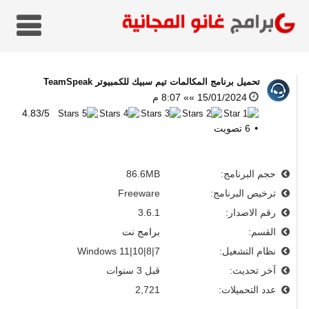
تحميل برنامج المكالمات تيم سبيك للكمبيوتر
TeamSpeak
15/01/2024 »» 8:07 م
4.83
/
5
6
تصويت
حجم البرنامج:
86.6MB
ترخيص البرنامج:
Freeware
رقم الاصدار:
3.6.1
القسم:
برامج نت
نظام التشغيل:
Windows 11|10|8|7
آخر تحديث:
قبل 3 سنوات
عدد التحميلات:
2,721