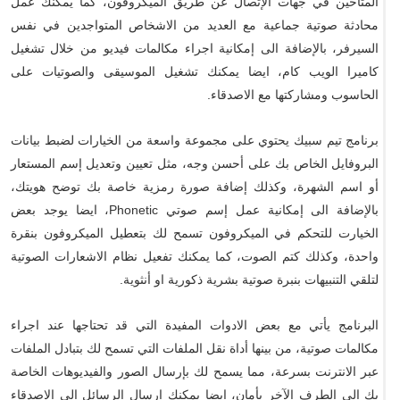
المتاحين في جهات الإتصال عن طريق الميكروفون، كما يمكنك عمل
محادثة صوتية جماعية مع العديد من الاشخاص المتواجدين في نفس
السيرفر، بالإضافة الى إمكانية اجراء مكالمات فيديو من خلال تشغيل
كاميرا الويب كام، ايضا يمكنك تشغيل الموسيقى والصوتيات على
الحاسوب ومشاركتها مع الاصدقاء.
برنامج تيم سبيك يحتوي على مجموعة واسعة من الخيارات لضبط بيانات
البروفايل الخاص بك على أحسن وجه، مثل تعيين وتعديل إسم المستعار
أو اسم الشهرة، وكذلك إضافة صورة رمزية خاصة بك توضح هويتك،
بالإضافة الى إمكانية عمل إسم صوتي Phonetic، ايضا يوجد بعض
الخيارت للتحكم في الميكروفون تسمح لك بتعطيل الميكروفون بنقرة
واحدة، وكذلك كتم الصوت، كما يمكنك تفعيل نظام الاشعارات الصوتية
لتلقي التنبيهات بنبرة صوتية بشرية ذكورية او أنثوية.
البرنامج يأتي مع بعض الادوات المفيدة التي قد تحتاجها عند اجراء
مكالمات صوتية، من بينها أداة نقل الملفات التي تسمح لك بتبادل الملفات
عبر الانترنت بسرعة، مما يسمح لك بإرسال الصور والفيديوهات الخاصة
بك الى الطرف الآخر بأمان، ايضا يمكنك إرسال الرسائل الى الاصدقاء