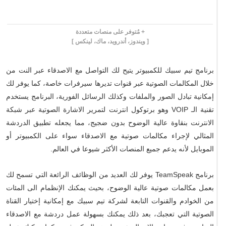
+ مُتوفر على منصات متعددة
[ ويندوز، أندرويد، ماك، لينكس ]
برنامج تيم سبيك للكمبيوتر يتيح لك التواصل مع الاصدقاء عبر النت من
خلال المكالمات الصوتية عبر قنوات تديرها سيرفرات خاصة، كما يوفر لك
إمكانية تبادل الصور والملفات وكذلك الرسائل الفورية، البرنامج يستخدم
تقنية الـ VOIP وهو برتوكول انترنت لتمرير الاشارة الصوتية عبر شبكة
الانترنت بنقاوة عالية الوضوح بدون ضجيج، مما يجعله تطبيق الدردشة
المثالي لإجراء مكالمات صوتية مع الاصدقاء سواء على الكمبيوتر أو
الموبايل لأنه يدعم جميع المنصات الأكثر شيوعا في العالم.
برنامج TeamSpeak يوفر لك العديد من الوظائف الرائعة التي تسمح لك
بعمل مكالمات صوتية عالية الوضوح، بحيث يمكنك الإنظمام الى المئات
من الخوادم والقنوات التابعة لشركة تيم سبيك مع إمكانية إختيار القناة
الصوتية التي تعجبك، بعد ذلك يمكنك بسهولة عمل دردشة مع الاصدقاء