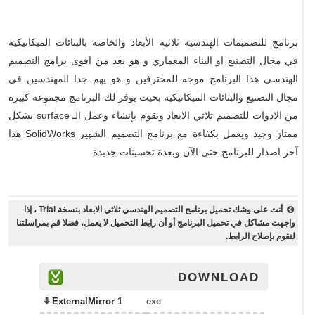
برنامج للتصميمات الهندسية ثلاثية الأبعاد والخاصة بالبنائات الميكانيكية
في مجال التصنيع او البناء المعماري و هو يعد من اقوى برامج التصميم
الهندسي هذا البرنامج موجه للمحترفين و هو يهم جدا المهندسين في
مجال التصنيع والبنائات الميكانيكية بحيث يوفر لك البرنامج مجموعة كبيرة
من الادوات للتصميم ثلاثي الابعاد ويقوم بإنشاء وعمل الـ surface بشكل
ممتاز وجيد ويعمل بكفاءة مع برنامج التصميم الشهير SolidWorks هذا
آخر اصدار للبرنامج حتى الآن وبعدة تحسينات جديدة.
أنت على وشك تحميل برنامج التصميم الهندسي ثلاثي الابعاد بنسخة Trial ، إذا
واجهت مشاكل في تحميل البرنامج أو أن رابط التحميل لا يعمل، فضلا قم بمراسلتنا
لنقوم بإصلاح الرابط.
DOWNLOAD
ExternalMirror 1
exe