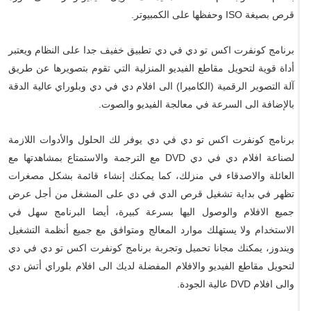
قرص بصيغة ISO وحفظها على الكمبيوتر.
برنامج كونفرت اكس تو دي في دي تطبيق خفيف جدا على النظام ويعتبر
أداة قوية لتحويل مقاطع الفيديو المنزلية التي تقوم بتصويرها عن طريق
آلة التصوير الرقمية (الكاميرا) الى افلام دي في دي وبلوراي عالية الدقة
بالإضافة الى السرعة في معالجة الفيديو والصوت.
برنامج كونفرت اكس تو دي في دي يوفر لك الحلول والأدوات اللازمة
لصناعة افلام دي في دي DVD مع الترجمة والاستمتاع بمشاهدتها مع
العائلة والاصدقاء في منزلك، كما يمكنك إنشاء قائمة بشكل مصغرات
تظهر في بداية تشغيل قرص الدي في دي على المشغل من أجل عرض
جميع الافلام والوصول اليها بسرعة كبيرة، أيضا البرنامج سهل في
الاستخدام ولا يستهلك موارد المعالج ومتوافق مع جميع أنظمة التشغيل
ويندوز، يمكنك مجانا تحميل وتجربة برنامج كونفرت اكس تو دي في دي
لتحويل مقاطع الفيديو والافلام المفضلة لديك الى افلام بلوراي أتش دي
والى افلام DVD عالية الجودة.