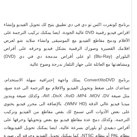
برنامج كونفرت اكس تو دي في دي تطبيق يتيح لك تحويل الفيديو وإنشاء
اقراص فيديو رقمية DVD عالية الجودة، ايضا يمكنك تركيب الترجمة على
الأفلام ودمج مقاطع الفيديو مع الموسيقى وانشاء سلايد شو لعرض
افلامك القصيرة وصورك الرقمية بشكل فيديو وحرقه على أقراص
البلوراي (Blu-Ray) او على أقراص مدمجة دي في دي (DVD)
ومشاهدتها مع العائلة على جهاز التلفاز بدرجة وضوح عالية.
برنامج ConvertXtoDVD يملك واجهة إحترافية سهلة الاستخدام،
تساعدك على ضغط وتحويل الفيديو والافلام مع الترجمة الى عدة صيغ،
مثل صيغة AVI ،DivX ،XviD ،MP4 ،MOV ،DV، وكذلك صيغة ويندوز
ميديا فيديو عالي الدقة (WMV HD)، بالإضافة الى محرر فيديو يحتوي
على بعض الأدوات التي تسمح لك بقص مقاطع من الفيديو وتركيب
الترجمة، وكذلك دمج عدة مقاطع فيديو مع بعض وتحويلها وحرقها على
أقراص ديفيدي أو بلوراي بسرعة عالية، ايضا يمكنك تحويل الفيديوهات
بنظام PAL أو بنظام NTSC، كما يمكنك تحويل الفيديو وحرقه الى صورة