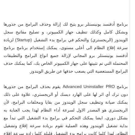
برنامج أدفنسد يونينستلر برو يتيح لك إزالة وحذف البرامج من جذورها
وبشكل كامل وكذلك تنظيف جهاز الكمبيوتر، و تصليح مفاتيح سجل
الويندوز (الريجستري) والتحكم في برامج بدء التشغيل (Startup) لزيادة
سرعة إقلاع النظام الى أعلى مستوى، يمكنك إستخدام برنامج برنامج
أدفنسد يونينستلر برو المجاني لإزالة جميع انواع البرامج والتطبيقات
المحتملة التي تم تثبيتها على جهاز الكمبيوتر الخاص بك، كما يمكنك حذف
البرامج المستعصية التي يصعب حذفها عن طريق الويندوز.
برنامج Advanced Uninstaller PRO يقوم بحذف البرامج من جذورها
دون ترك أي اثر لها على الهارد ديسك أو الريجستري، علاوة على ذلك
يمكنك صيانة وتنظيف سجل الويندوز من بقايا ومخلفات البرامج، لأن
الريجستري هو المصدر الاول لسرعة أداء النظام لهذا يجب العناية به
بشكل دوري، ايضا يمكنك التحكم في برامج بدء التشغيل التي تبدأ مع
بداية تشغيل الويندوز وهذه العملية تقوم بزيادة سرعة إقلاع وتشغيل
النظام، لهذا كلما كانت برامج بدء التشغيل قليلة كلما زادة سرعة إقلاع