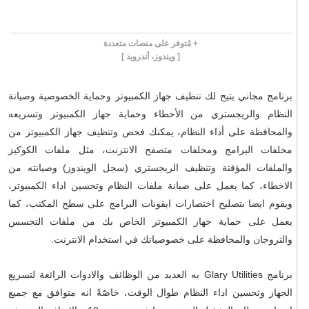
+ مُتوفر على منصات متعددة
[ ويندوز، أندرويد ]
برنامج مجاني يتيح لك تنظيف جهاز الكمبيوتر وحماية الخصوصية وصيانة
النظام والريجستري من الأخطاء وحماية جهاز الكمبيوتر وتسريعه
والمحافظة على أداء النظام، يمكنك فحص وتنظيف جهاز الكمبيوتر من
مخلفات البرامج ومخلفات متصفح الانترنت، مثل ملفات الكوكيز
والملفات المؤقتة وتنظيف الريجستري (سجل الويندوز) وصيانته من
الاخطاء، كما يعمل على صيانة ملفات النظام وتحسين اداء الكمبيوتر،
ويقوم ايضا بتصليح اختصارات ايقونات البرامج على سطح المكتب، كما
يعمل على حماية جهاز الكمبيوتر الخاص بك من ملفات التجسس
والتروجان والمحافظة على خصوصياتك في استخدام الانترنت.
برنامج Glary Utilities به العديد من الوظائف والادوات الرائعة لتسريع
الجهاز وتحسين اداء النظام طوال الوقت، خاصّةً انه متوافق مع جميع