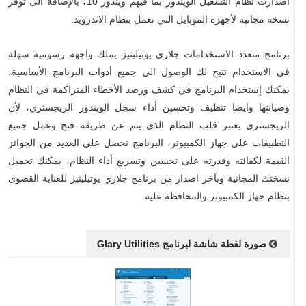
اصدارت نظام التشغيل الويندوز بما فيهم ويندوز 10، بالإضافة الى توفر
نسخة مجانية لأجهزة الموبايل التي تعمل بنظام الاندرويد.
برنامج متعدد الاستخدامات جلاري يوتيليتيز يملك واجهة رسومية سهلة
في الاستخدام تتيح لك الوصول الى جميع أدوات البرنامج الأساسية،
يمكنك إستخدام البرنامج في كشف ورصد الأخطاء المتراكمة في النظام
وصيانتها وايضا تنظيف وتحسين أداء سجل الويندوز الريجستري، لأن
الريجستري يعتبر قلب النظام الذي يتم عن طريقه فتح وعمل جميع
التطبيقات على جهاز الكمبيوتر، البرنامج تحصل على العديد من الجوائز
القيمة لكفائته وقدرته على تحسين وتسريع أداء النظام، يمكنك تحميل
نسختك المجانية وبآخر اصدار من برنامج جلاري يوتيليتيز للعناية القصوى
بنظام جهاز الكمبيوتر والمحافظة عليه.
صورة لقطة شاشة لبرنامج Glary Utilities