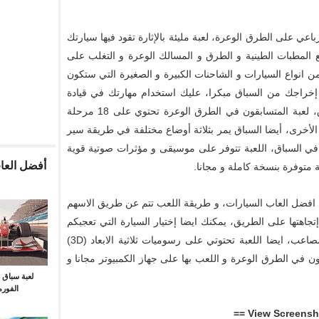
عي على الطرق الوعرة، لعبة مليئة بالإثارة تقود فيها سيارتك
 المطبات الطينية و الطرق و المسالك الوعرة و التغلب على
 انواع السيارات و الشاحنات الكبيرة و الصغيرة التي ستكون
راجك من السباق مبكرا، عليك استخدام مهارتك في قيادة
السيارة و تجاوز جميع الصعاب للفوز في السباق، لعبة المتسابقون في الطرق الوعرة تحتوي على 18 مرحلة
خرى، أيضا السباق يمر بثلاثة أوضاع مختلفة في طريقة سير
ي في السباق، اللعبة تتوفر على موسيقى و مؤثرات صوتية قوية
أفضل العاب
 متوفرة بنسخة كاملة و مجانا.
 افضل العاب السيارات، و طريقة اللعب تتم عن طريق الاسهم
تجاهتها على الطريق، يمكنك ايضا إختيار السيارة التي تعجبكم
لخوض مضمار السباق داخل الأدغال المليء بالمصاعب، ايضا اللعبة تحتوتي على رسوميات ثلاثية الابعاد (3D)
ون في الطرق الوعرة و اللعب بها على جهاز الكمبيوتر مجانا و
لعبة سباق 
الفورمي