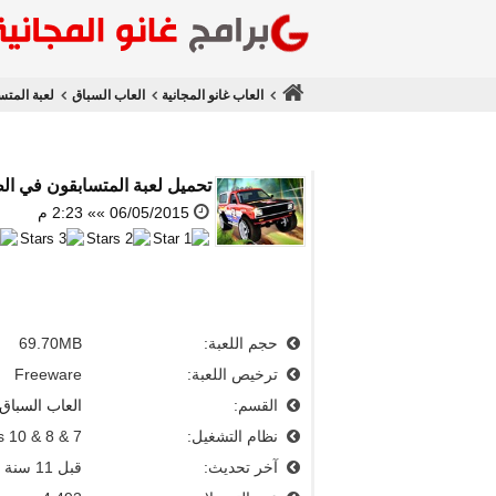
العاب غانو المجانية
العاب السباق
لعبة المت
تحميل
لعبة المتسابقون في الطرق الوعر
06/05/2015 »» 2:23 م
حجم اللعبة:
69.70MB
ترخيص اللعبة:
Freeware
القسم:
العاب السباق
نظام التشغيل:
 10 & 8 & 7
آخر تحديث:
قبل 11 سنة