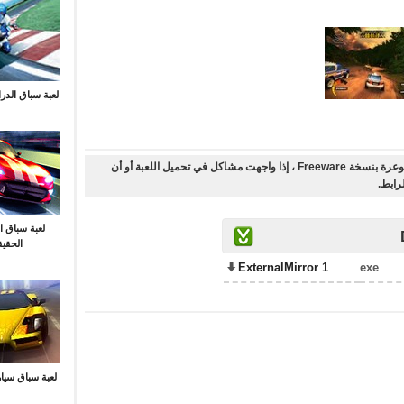
لعبة سباق الدرا
أنت على وشك تحميل لعبة المتسابقون في الطرق الوعرة بنسخة Freeware ، إذا واجهت مشاكل في تحميل اللعبة أو أن
رابط.
لعبة سباق ا
الحقي
ExternalMirror 1
exe
لعبة سباق سيار