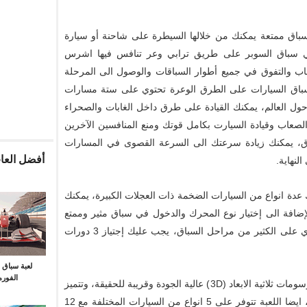
سباق ممتعة يمكنك من خلالها السيطرة على شاحنة أو سيارة
 في سباق السوبر على طريق ترابي وعر تنافس فيها اشرس
اب والتفوق في جميع أطوار السباقات والوصول الى المرحلة
عبة سباق السيارات على الطرق الوعرة تحتوي على ستة مسارات
ول العالم، يمكنك القيادة على طرق داخل الغابات والصحراء
صعاب وقيادة السيارت بكامل قوتك ومنع المنافسين الآخرين
ق، يمكنك زيادة سرعتك الى السرعة القصوى في المسارات
أفضل العاب
لنهاية.
عدة انواع من السيارات الضخمة ذات العجلات الكبيرة، يمكنك
الإضافة الى إختيار نوع المحرك والدخول في سباق مثير وممتع
من اجل الفوز في البطولة العالمية، اللعبة تحتوي على الكثير من مراحل السباق، يجب عليك إجتياز 3 دورات
لعبة سباق 
الفورمي
لعبة سباق السيارات على الطرق الوعرة تتميز برسومات ثلاثية الابعاد (3D) عالية الجودة وقريبة للحقيقة، وتتميز
بمؤثرات صوتية جذابة وقوية تدفعك دائما للأمام، ايضا اللعبة تتوفر على 5 انواع من السيارات المختلفة مع 12