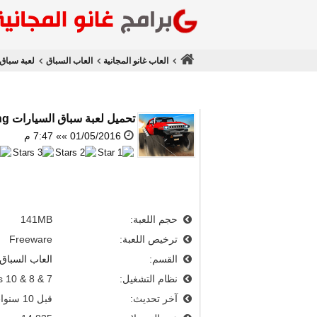
العاب غانو المجانية
العاب السباق
لعبة سباق
تحميل
لعبة سباق السيارات Off Road Super Racing
01/05/2016 »» 7:47 م
حجم اللعبة:
141MB
ترخيص اللعبة:
Freeware
القسم:
العاب السباق
نظام التشغيل:
 10 & 8 & 7
آخر تحديث:
قبل 10 سنوات