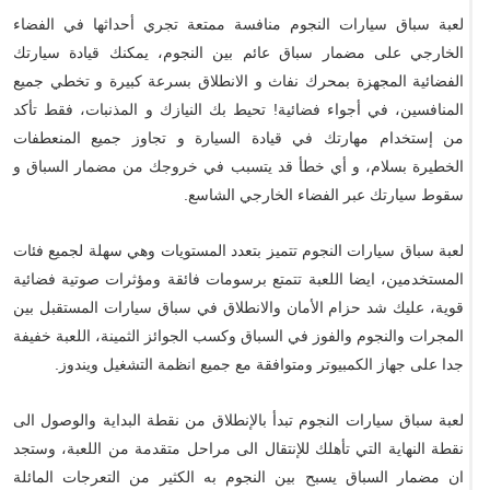
لعبة سباق سيارات النجوم منافسة ممتعة تجري أحداثها في الفضاء
الخارجي على مضمار سباق عائم بين النجوم، يمكنك قيادة سيارتك
الفضائية المجهزة بمحرك نفاث و الانطلاق بسرعة كبيرة و تخطي جميع
المنافسين، في أجواء فضائية! تحيط بك النيازك و المذنبات، فقط تأكد
من إستخدام مهارتك في قيادة السيارة و تجاوز جميع المنعطفات
الخطيرة بسلام، و أي خطأ قد يتسبب في خروجك من مضمار السباق و
سقوط سيارتك عبر الفضاء الخارجي الشاسع.
لعبة سباق سيارات النجوم تتميز بتعدد المستويات وهي سهلة لجميع فئات
المستخدمين، ايضا اللعبة تتمتع برسومات فائقة ومؤثرات صوتية فضائية
قوية، عليك شد حزام الأمان والانطلاق في سباق سيارات المستقبل بين
المجرات والنجوم والفوز في السباق وكسب الجوائز الثمينة، اللعبة خفيفة
جدا على جهاز الكمبيوتر ومتوافقة مع جميع انظمة التشغيل ويندوز.
لعبة سباق سيارات النجوم تبدأ بالإنطلاق من نقطة البداية والوصول الى
نقطة النهاية التي تأهلك للإنتقال الى مراحل متقدمة من اللعبة، وستجد
ان مضمار السباق يسبح بين النجوم به الكثير من التعرجات المائلة