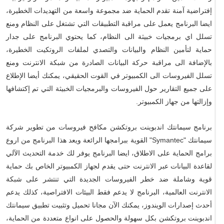
إفتراضية آمنة تقدم الحماية ضد مجموعة واسعة من التهديدات الخطيرة،
ايضا البرنامج يعمل على مراقبة التطبيقات التي تشتغل على النظام ومنع
تسلل اي برمجيات خبيثة الى النظام، كما يحتوي البرنامج على جدار
حماية لتأمين النظام والبيانات والتصدي لملفات الروتكيت الخطيرة،
بالإضافة الى مراقبة حركة البيانات الصادرة من شبكة الانترنت ومنع
تسلل الفيروسات الى الكمبيوتر في القوت الحقيقي، يمكنك أيضا الإطلاع
على جميع التقارير حول الفيروسات والبرمجيات الخبيثة التي تم إكتشافها
وإزالتها من جهاز الكمبيوتر.
برنامج سيمانتك اندبوينت بروتكشن مكافح فيروسات من تطوير شركة
سيمانتك "Symantec" القوية ببرامجها الرائعة ويعد هذا البرنامج من اروع
برامج الحماية على الاطلاق، ايضا البرنامج يوفر لك خدمة التحديث الآلي
لقاعدة البيانات عبر الانترنت حتى يقدم لجهاز الكمبيوتر الخاص بك حماية
قوية وشاملة ضد خطر الفيروسات الجديدة التي تنتشر على شبكة
الانترنت العالمية، البرنامج لا يدعم فقط البيئات الافتراصية، كذلك يدعم
أحدث إصدارات الويندوز، يمكنك الآن مجانا تحميل وتثبيت تطبيق سيمانتك
اندبوينت بروتكشن بكل سهولة والحصول على انواع متعددة من الحماية،