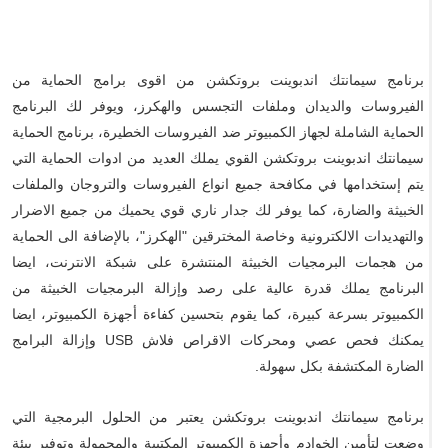
برنامج سيمانتك اندبوينت بروتكشن من اقوى برامج الحماية من
الفيروسات والديدان وملفات التجسس والهكرز، ويوفر لك البرنامج
الحماية الشاملة لجهاز الكمبيوتر ضد الفيروسات الخطيرة، برنامج الحماية
سيمانتك اندبوينت بروتكشن القوي يملك العديد من ادوات الحماية التي
يتم إستخدامها في مكافحة جميع انواع الفيروسات والتروجان والملفات
الخبيثة والضارة، كما يوفر لك جدار ناري قوي يحميك من جميع الاضرار
والتهديدات الالكترونية وخاصة المخترقين "الهكرز"، بالإضافة الى الحماية
من هجمات البرمجيات الخبيثة المنتشرة على شبكة الانترنت، ايضا
البرنامج يملك قدرة عالية على رصد وإزالة البرمجيات الخبيثة من
الكمبيوتر بسرعة كبيرة، كما يقوم بتحسين كفاءة أجهزة الكمبيوتر، ايضا
يمكنك فحص عصي ومحركات الاقراص فلاش USB وإزالة البرامج
الضارة المكتشفة بكل سهولة.
برنامج سيمانتك اندبوينت بروتكشن يعتبر من الحلول البرمجية التي
وضعت لتأمين الخوادم وأجهزة الكمبيوتر المكتبية والمحمولة وتوفير بيئة