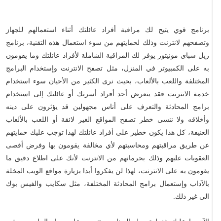
برنامج قوي يتيح لك مراقبة أفراد عائلتك أثناء استعمالهم للجهاز
وتصفحهم لانترنت وذلك لحمايتهم من سوء استعمال هذه التقنية، برنامج
ريل سباي مونيتور يوفر لك المراقبة الشاملة لأفراد عائلتك وما يقومون
به على الكمبيوتر في المنزل، مثل تصفح الانترنت وإستخدام البرامج
المختلفة واللعب بالألعاب، بحيث نرى الكثير من الأحيان سوء استخدام
خدمة الانترنت فقد يتعرض أحد أفراد أسرتك أو عائلتك إلى استخدام
برامج المحادثة والتعرف على أناس مجهولين قد يؤثرون على دينه
وأخلاقه ولا ننسى خطر تصفح المواقع الغير لائقة أو اللعب بالألعاب
العنيفة، كل هذا يكون خطير على أفراد عائلتك لهذا توجب عليك حمايتهم
عن طريق مراقبتهم ومحاسبتهم لأي مخالفة يقومون بها وفرض أقصى
العقوبات عليهم وذلك بحرمانهم من الانترنت لأنك على اطلاع دقيق ما
يقومون به على الانترنت، لهذا لن يفكروا أبدا بزيارة مواقع الويب المخلة
بالآداب وإستعمال برامج المحادثة المختلفة، مثل سكايب والفيس بوك
الى غير ذلك.