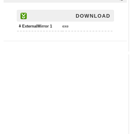
DOWNLOAD
ExternalMirror 1
exe