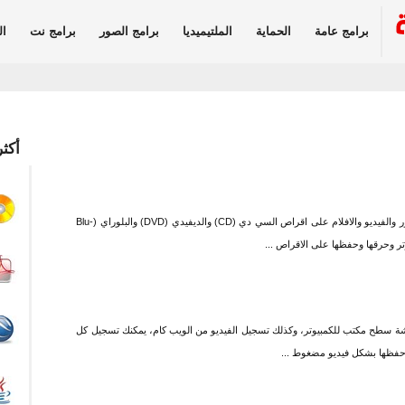
برامج عامة
الحماية
الملتيميديا
برامج الصور
برامج نت
ال
أكثر
برنامج نيرو بورنينج روم يتيح لك حرق الملفات والصور والفيديو والافلام على اقراص السي دي (CD) والديفيدي (DVD) والبلوراي (Blu-
اشة سطح مكتب للكمبيوتر، وكذلك تسجيل الفيديو من الويب كام، يمكنك تسجيل كل
وحفظها بشكل فيديو مضغوط ...