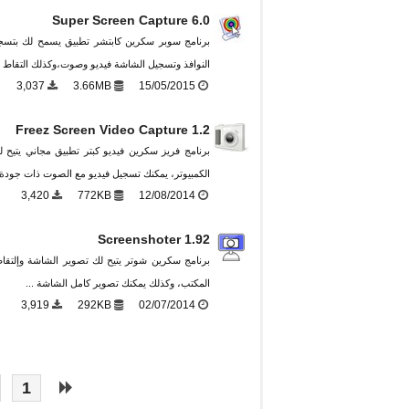
Super Screen Capture 6.0
برنامج سوبر سكرين كابتشر تطبيق يسمح لك بتسجي
النوافذ وتسجيل الشاشة فيديو وصوت،وكذلك التقاط ا
3,037
3.66MB
15/05/2015
Freez Screen Video Capture 1.2
برنامج فريز سكرين فيديو كبتر تطبيق مجاني يتيح
الكمبيوتر، يمكنك تسجيل فيديو مع الصوت ذات جودة عالية 
3,420
772KB
12/08/2014
Screenshoter 1.92
برنامج سكرين شوتر يتيح لك تصوير الشاشة وإلتق
المكتب، وكذلك يمكنك تصوير كامل الشاشة ...
3,919
292KB
02/07/2014
1