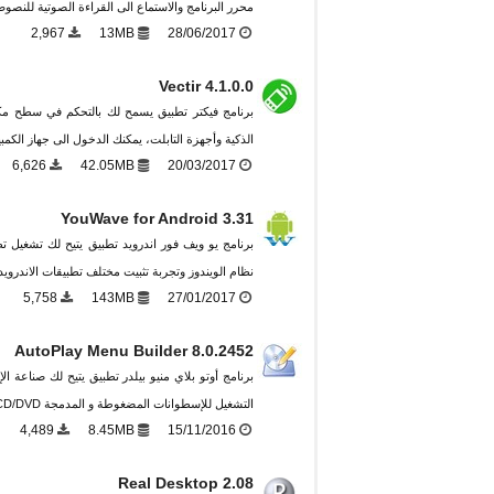
محرر البرنامج والاستماع الى القراءة الصوتية للنصوص
2,967
13MB
28/06/2017
Vectir 4.1.0.0
برنامج فيكتر تطبيق يسمح لك بالتحكم في سطح مكت
الذكية وأجهزة التابلت، يمكنك الدخول الى جهاز الكمب
6,626
42.05MB
20/03/2017
YouWave for Android 3.31
برنامج يو ويف فور اندرويد تطبيق يتيح لك تشغيل تط
نظام الويندوز وتجربة تثبيت مختلف تطبيقات الاندرويد بصيغة
5,758
143MB
27/01/2017
AutoPlay Menu Builder 8.0.2452
برنامج أوتو بلاي منيو بيلدر تطبيق يتيح لك صناعة ال
التشغيل للإسطوانات المضغوطة و المدمجة CD/DVD ...
4,489
8.45MB
15/11/2016
Real Desktop 2.08