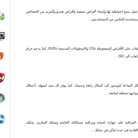
امج نيرو يساعدك على نسخ الأقراص CD/DVD وعمل نسخ احتياطية لها وإنشاء أقراص سمعية وأقراص فيديو والمزيد من الخصائص
 يستخدمة الملايين من المستخدمين ...
برنامج سي دي بورنر اكسبي يتيح لك نسخ وحرق الملفات على الأقراص المضغوطة CDs والاسطوانات المدمجة DVDs، كما يدعم حرق
لى ISO ...
ل الساعة للويندوز الى أشكال رائعة وجميلة، كما يوفر لك منبه لتنبيهك بأعمالك
واجهة شفافة لمتابعة ...
المراقبة على جهازك لحماية ومراقبة ممتلكاتك الخاصة ومحلك التجاري، يمكنك
العادية في عدة اماكن في محلك ...