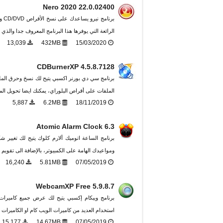
Nero 2020 22.0.02400
برن
الرائعة التي يوفرها هذا البرنامج المعروف جدا والذي
13,039
432MB
15/03/2020
CDBurnerXP 4.5.8.7128
الملفات على أقراص البلوراي، يمكنك ايضا تحويل الملفات ا
5,887
6.2MB
18/11/2019
Atomic Alarm Clock 6.3
برنامج الساعة اتوميك ألارم كلوك يتيح لك تغيير شك
ومواعيدك الهامة على الكمبيوتر، بالإضافة الى تقويم ب
16,240
5.81MB
07/05/2019
WebcamXP Free 5.9.8.7
برنامج ويبكام إكسبي يتيح لك عرض جميع كاميرات 
استخدام العديد من كاميرات الويب كام او الكاميرات 
15,177
14.67MB
07/05/2019