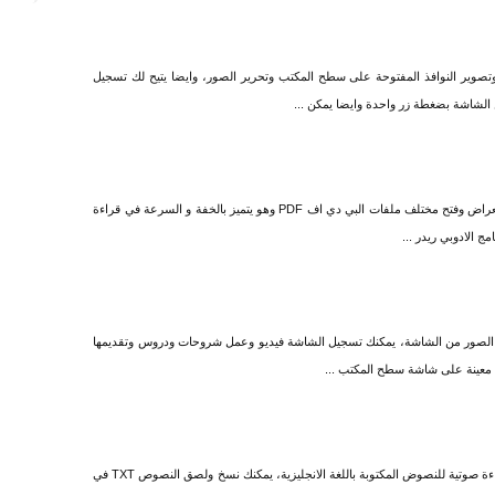
وتصوير النوافذ المفتوحة على سطح المكتب وتحرير الصور، وايضا يتيح لك تسجيل
 الشاشة بضغطة زر واحدة وايضا يمكن ...
برنامج بي دي اف اكسشانج فيور تطبيق يتيح لك استعراض وفتح مختلف ملفات البي دي اف PDF وهو يتميز بالخفة و السرعة في قراءة
تقاط الصور من الشاشة، يمكنك تسجيل الشاشة فيديو وعمل شروحات ودروس وتقديمها
 معينة على شاشة سطح المكتب ...
برنامج سكرين ريدر تطبيق بسيط ومجاني يتيح لك قراءة صوتية للنصوض المكتوبة باللغة الانجليزية، يمكنك نسخ ولصق النصوص TXT في