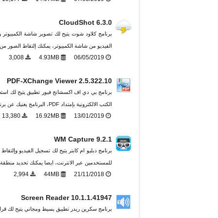
CloudShot 6.3.0
برنامج كلاود شوت يتيح لك تصوير شاشة الكمبيوتر 
الفيديو من شاشة الكمبيوتر، يمكنك إلتقاط الصور من
3,008
4.93MB
06/05/2019
PDF-XChange Viewer 2.5.322.10
الكتب الالكترونية بإمتداد PDF، البرنامج يغنيك عن برنامج الادوبي ريدر ...
13,380
16.92MB
13/01/2019
WM Capture 9.2.1
برنامج دبليو ام كابتر يتيح لك تسجيل الفيديو وإل
للمستخدمين عبر الانترنت، ايضا يمكنك تحديد منطقة
2,994
44MB
21/11/2018
Screen Reader 10.1.1.41947